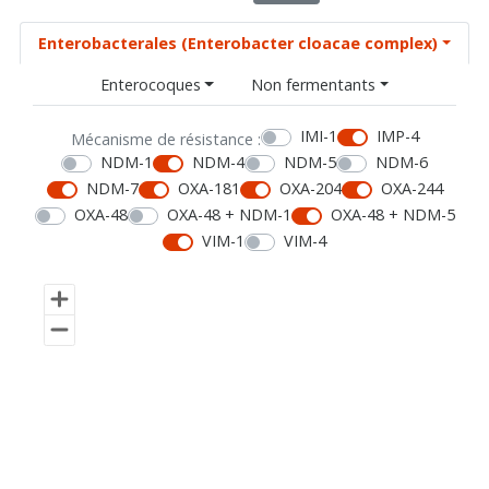
Enterobacterales (Enterobacter cloacae complex)
Enterocoques
Non fermentants
IMI-1
IMP-4
Mécanisme de résistance :
NDM-1
NDM-4
NDM-5
NDM-6
NDM-7
OXA-181
OXA-204
OXA-244
OXA-48
OXA-48 + NDM-1
OXA-48 + NDM-5
VIM-1
VIM-4