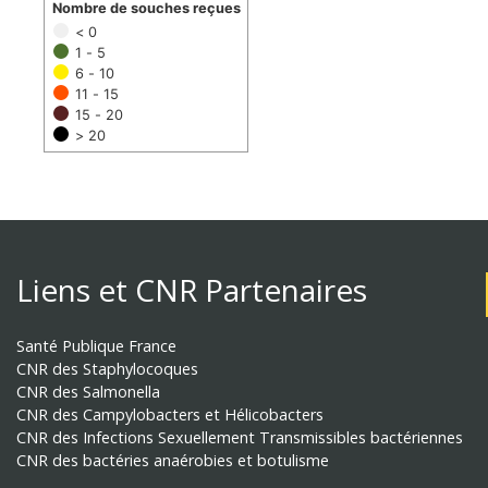
Nombre de souches reçues
< 0
1 - 5
6 - 10
11 - 15
15 - 20
> 20
Liens et CNR Partenaires
Santé Publique France
CNR des Staphylocoques
CNR des Salmonella
CNR des Campylobacters et Hélicobacters
CNR des Infections Sexuellement Transmissibles bactériennes
CNR des bactéries anaérobies et botulisme