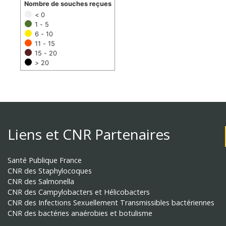
Nombre de souches reçues
< 0
1 - 5
6 - 10
11 - 15
15 - 20
> 20
Liens et CNR Partenaires
Santé Publique France
CNR des Staphylocoques
CNR des Salmonella
CNR des Campylobacters et Hélicobacters
CNR des Infections Sexuellement Transmissibles bactériennes
CNR des bactéries anaérobies et botulisme