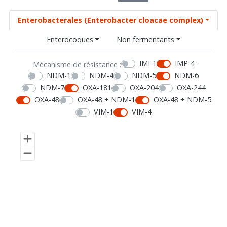
Enterobacterales (Enterobacter cloacae complex)
Enterocoques
Non fermentants
IMI-1
IMP-4
Mécanisme de résistance :
NDM-1
NDM-4
NDM-5
NDM-6
NDM-7
OXA-181
OXA-204
OXA-244
OXA-48
OXA-48 + NDM-1
OXA-48 + NDM-5
VIM-1
VIM-4