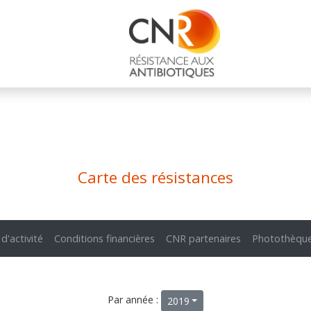
Carte des résistances
 d'activité
Conditions financières
CNR partenaires
Photothèqu
Par année :
2019