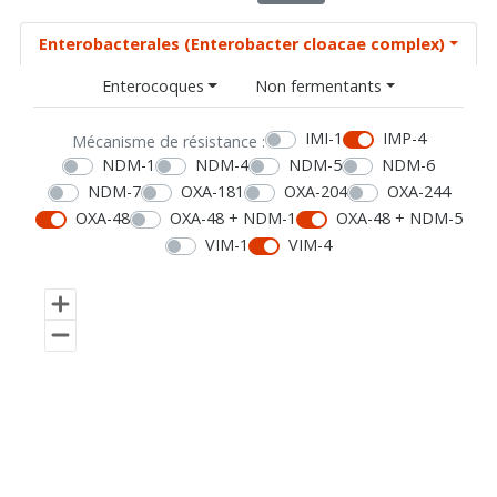
Enterobacterales (Enterobacter cloacae complex)
Enterocoques
Non fermentants
IMI-1
IMP-4
Mécanisme de résistance :
NDM-1
NDM-4
NDM-5
NDM-6
NDM-7
OXA-181
OXA-204
OXA-244
OXA-48
OXA-48 + NDM-1
OXA-48 + NDM-5
VIM-1
VIM-4