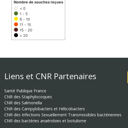
Nombre de souches reçues
< 0
1 - 5
6 - 10
11 - 15
15 - 20
> 20
Liens et CNR Partenaires
Santé Publique France
CNR des Staphylocoques
CNR des Salmonella
CNR des Campylobacters et Hélicobacters
CNR des Infections Sexuellement Transmissibles bactériennes
CNR des bactéries anaérobies et botulisme