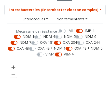
Enterobacterales (Enterobacter cloacae complex)
Enterocoques
Non fermentants
IMI-1
IMP-4
Mécanisme de résistance :
NDM-1
NDM-4
NDM-5
NDM-6
NDM-7
OXA-181
OXA-204
OXA-244
OXA-48
OXA-48 + NDM-1
OXA-48 + NDM-5
VIM-1
VIM-4