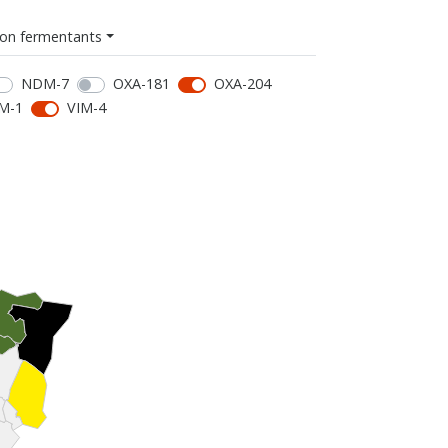
on fermentants
NDM-7
OXA-181
OXA-204
M-1
VIM-4