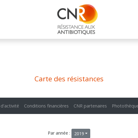
Carte des résistances
 d'activité
Conditions financières
CNR partenaires
Photothèqu
Par année :
2019