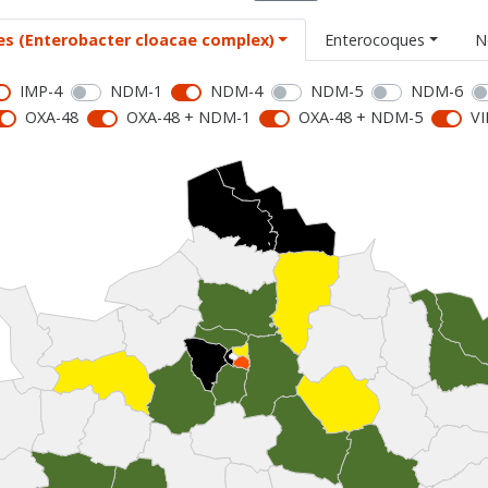
es (Enterobacter cloacae complex)
Enterocoques
N
IMP-4
NDM-1
NDM-4
NDM-5
NDM-6
OXA-48
OXA-48 + NDM-1
OXA-48 + NDM-5
VI