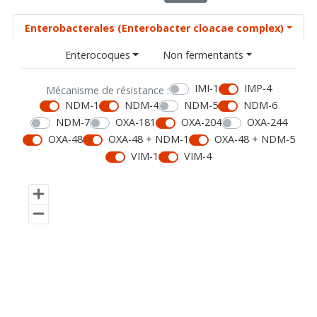
Enterobacterales (Enterobacter cloacae complex)
Enterocoques
Non fermentants
IMI-1
IMP-4
Mécanisme de résistance :
NDM-1
NDM-4
NDM-5
NDM-6
NDM-7
OXA-181
OXA-204
OXA-244
OXA-48
OXA-48 + NDM-1
OXA-48 + NDM-5
VIM-1
VIM-4