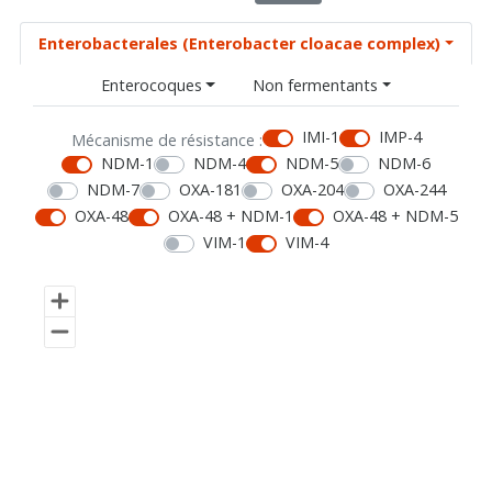
Enterobacterales (Enterobacter cloacae complex)
Enterocoques
Non fermentants
IMI-1
IMP-4
Mécanisme de résistance :
NDM-1
NDM-4
NDM-5
NDM-6
NDM-7
OXA-181
OXA-204
OXA-244
OXA-48
OXA-48 + NDM-1
OXA-48 + NDM-5
VIM-1
VIM-4