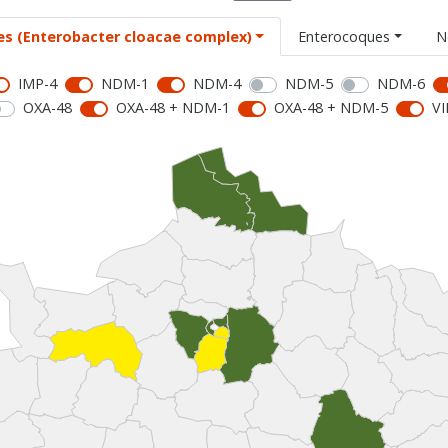
es (Enterobacter cloacae complex)
Enterocoques
N
IMP-4
NDM-1
NDM-4
NDM-5
NDM-6
OXA-48
OXA-48 + NDM-1
OXA-48 + NDM-5
VI