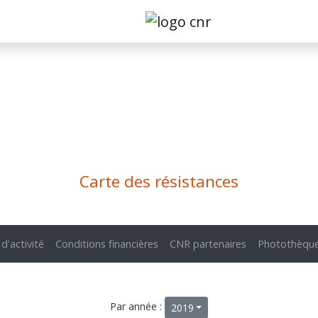
Carte des résistances
 d'activité
Conditions financières
CNR partenaires
Photothèqu
Par année :
2019