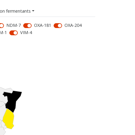
on fermentants
NDM-7
OXA-181
OXA-204
M-1
VIM-4