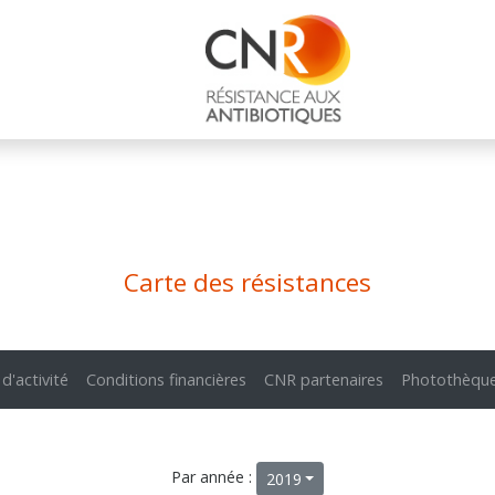
Carte des résistances
 d'activité
Conditions financières
CNR partenaires
Photothèqu
Par année :
2019