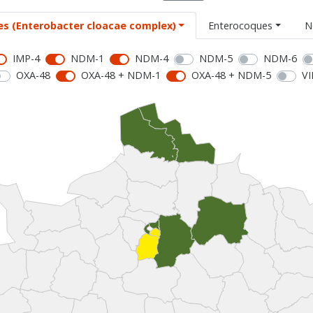
es (Enterobacter cloacae complex)
Enterocoques
N
IMP-4
NDM-1
NDM-4
NDM-5
NDM-6
OXA-48
OXA-48 + NDM-1
OXA-48 + NDM-5
VI