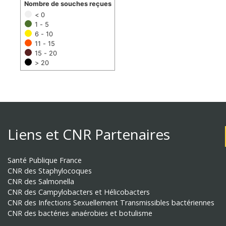
Nombre de souches reçues
< 0
1 - 5
6 - 10
11 - 15
15 - 20
> 20
Liens et CNR Partenaires
Santé Publique France
CNR des Staphylocoques
CNR des Salmonella
CNR des Campylobacters et Hélicobacters
CNR des Infections Sexuellement Transmissibles bactériennes
CNR des bactéries anaérobies et botulisme