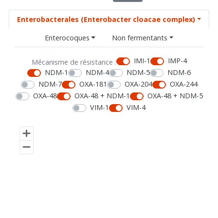
Enterobacterales (Enterobacter cloacae complex)
Enterocoques
Non fermentants
IMI-1
IMP-4
Mécanisme de résistance :
NDM-1
NDM-4
NDM-5
NDM-6
NDM-7
OXA-181
OXA-204
OXA-244
OXA-48
OXA-48 + NDM-1
OXA-48 + NDM-5
VIM-1
VIM-4