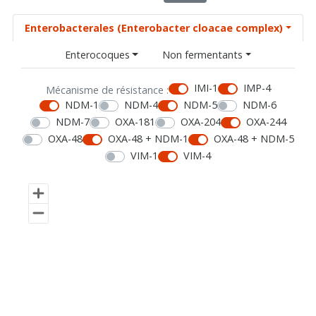
Enterobacterales (Enterobacter cloacae complex)
Enterocoques
Non fermentants
IMI-1
IMP-4
Mécanisme de résistance :
NDM-1
NDM-4
NDM-5
NDM-6
NDM-7
OXA-181
OXA-204
OXA-244
OXA-48
OXA-48 + NDM-1
OXA-48 + NDM-5
VIM-1
VIM-4