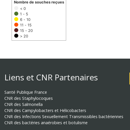
Nombre de souches reçues
< 0
1 - 5
6 - 10
11 - 15
15 - 20
> 20
Liens et CNR Partenaires
Santé Publique France
CNR des Staphylocoques
CNR des Salmonella
CNR des Campylobacters et Hélicobacters
CNR des Infections Sexuellement Transmissibles bactériennes
CNR des bactéries anaérobies et botulisme