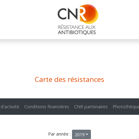
Carte des résistances
 d'activité
Conditions financières
CNR partenaires
Photothèqu
Par année :
2019