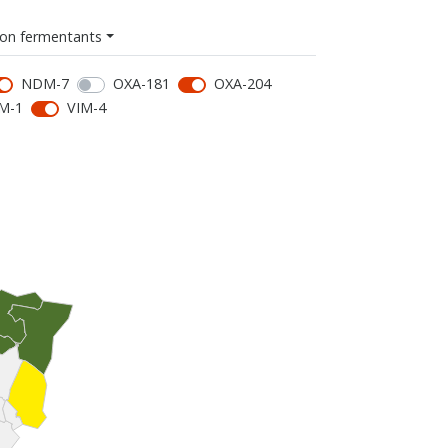
on fermentants
NDM-7
OXA-181
OXA-204
M-1
VIM-4