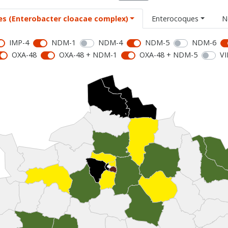
es (Enterobacter cloacae complex)
Enterocoques
N
IMP-4
NDM-1
NDM-4
NDM-5
NDM-6
OXA-48
OXA-48 + NDM-1
OXA-48 + NDM-5
VI