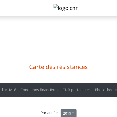
Carte des résistances
 d'activité
Conditions financières
CNR partenaires
Photothèqu
Par année :
2019