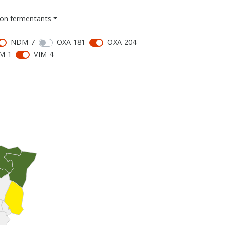
on fermentants
NDM-7
OXA-181
OXA-204
M-1
VIM-4