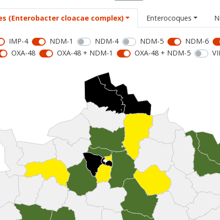
es (Enterobacter cloacae complex)
Enterocoques
N
IMP-4
NDM-1
NDM-4
NDM-5
NDM-6
OXA-48
OXA-48 + NDM-1
OXA-48 + NDM-5
VI