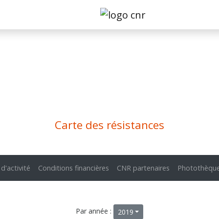
Carte des résistances
 d'activité
Conditions financières
CNR partenaires
Photothèqu
Par année :
2019