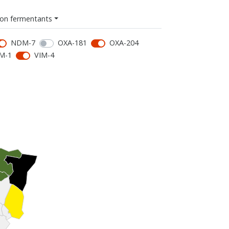
on fermentants
NDM-7
OXA-181
OXA-204
M-1
VIM-4