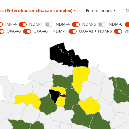
es (Enterobacter cloacae complex)
Enterocoques
N
IMP-4
NDM-1
NDM-4
NDM-5
NDM-6
OXA-48
OXA-48 + NDM-1
OXA-48 + NDM-5
VI