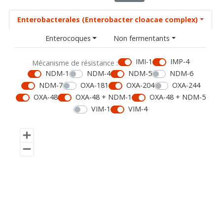
Enterobacterales (Enterobacter cloacae complex)
Enterocoques
Non fermentants
IMI-1
IMP-4
Mécanisme de résistance :
NDM-1
NDM-4
NDM-5
NDM-6
NDM-7
OXA-181
OXA-204
OXA-244
OXA-48
OXA-48 + NDM-1
OXA-48 + NDM-5
VIM-1
VIM-4