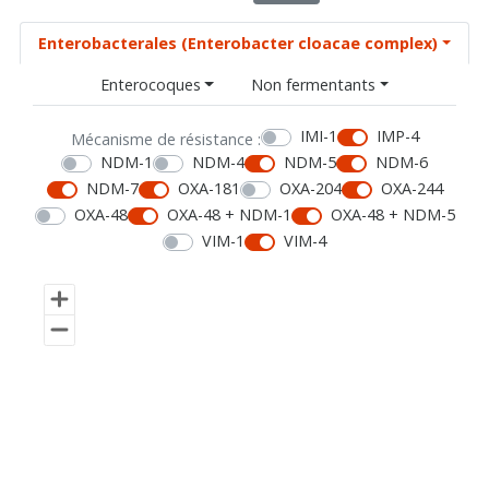
Enterobacterales (Enterobacter cloacae complex)
Enterocoques
Non fermentants
IMI-1
IMP-4
Mécanisme de résistance :
NDM-1
NDM-4
NDM-5
NDM-6
NDM-7
OXA-181
OXA-204
OXA-244
OXA-48
OXA-48 + NDM-1
OXA-48 + NDM-5
VIM-1
VIM-4