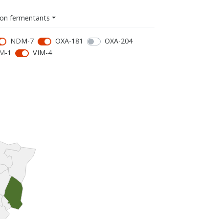
on fermentants
NDM-7
OXA-181
OXA-204
M-1
VIM-4