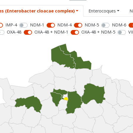
es (Enterobacter cloacae complex)
Enterocoques
N
IMP-4
NDM-1
NDM-4
NDM-5
NDM-6
OXA-48
OXA-48 + NDM-1
OXA-48 + NDM-5
VI