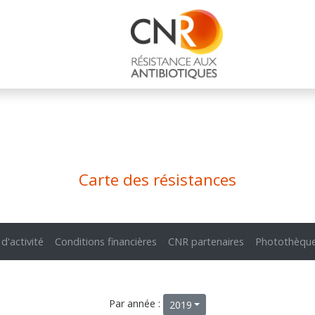
Carte des résistances
 d'activité
Conditions financières
CNR partenaires
Photothèqu
Par année :
2019