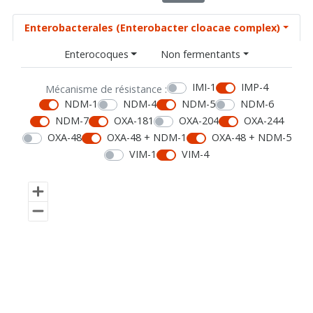
Enterobacterales (Enterobacter cloacae complex)
Enterocoques
Non fermentants
IMI-1
IMP-4
Mécanisme de résistance :
NDM-1
NDM-4
NDM-5
NDM-6
NDM-7
OXA-181
OXA-204
OXA-244
OXA-48
OXA-48 + NDM-1
OXA-48 + NDM-5
VIM-1
VIM-4