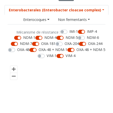
Enterobacterales (Enterobacter cloacae complex)
Enterocoques
Non fermentants
IMI-1
IMP-4
Mécanisme de résistance :
NDM-1
NDM-4
NDM-5
NDM-6
NDM-7
OXA-181
OXA-204
OXA-244
OXA-48
OXA-48 + NDM-1
OXA-48 + NDM-5
VIM-1
VIM-4