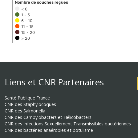
Nombre de souches reçues
< 0
1 - 5
6 - 10
11 - 15
15 - 20
> 20
Liens et CNR Partenaires
Santé Publique France
CNR des Staphylocoques
CNR des Salmonella
CNR des Campylobacters et Hélicobacters
CNR des Infections Sexuellement Transmissibles bactériennes
CNR des bactéries anaérobies et botulisme