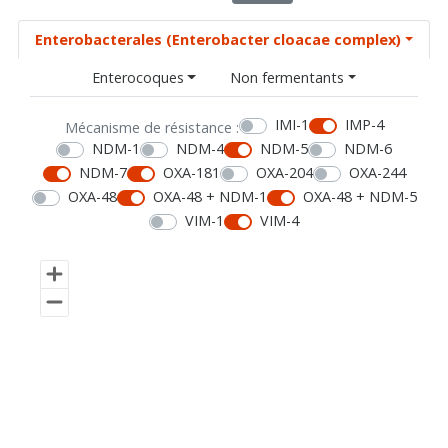
Enterobacterales (Enterobacter cloacae complex)
Enterocoques
Non fermentants
IMI-1
IMP-4
Mécanisme de résistance :
NDM-1
NDM-4
NDM-5
NDM-6
NDM-7
OXA-181
OXA-204
OXA-244
OXA-48
OXA-48 + NDM-1
OXA-48 + NDM-5
VIM-1
VIM-4