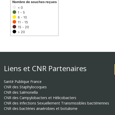
Nombre de souches reçues
< 0
1 - 5
6 - 10
11 - 15
15 - 20
> 20
Liens et CNR Partenaires
Santé Publique France
CNR des Staphylocoques
CNR des Salmonella
CNR des Campylobacters et Hélicobacters
CNR des Infections Sexuellement Transmissibles bactériennes
CNR des bactéries anaérobies et botulisme