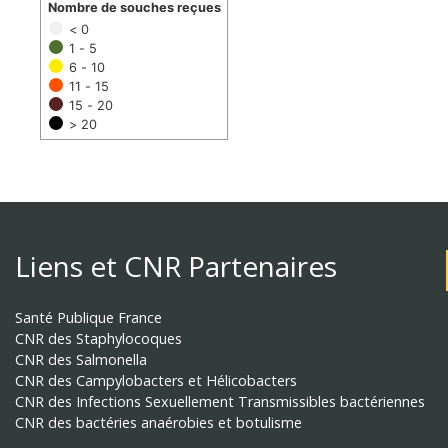
Nombre de souches reçues
< 0
1 - 5
6 - 10
11 - 15
15 - 20
> 20
Liens et CNR Partenaires
Santé Publique France
CNR des Staphylocoques
CNR des Salmonella
CNR des Campylobacters et Hélicobacters
CNR des Infections Sexuellement Transmissibles bactériennes
CNR des bactéries anaérobies et botulisme