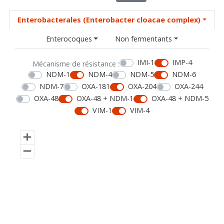
Enterobacterales (Enterobacter cloacae complex)
Enterocoques
Non fermentants
IMI-1
IMP-4
Mécanisme de résistance :
NDM-1
NDM-4
NDM-5
NDM-6
NDM-7
OXA-181
OXA-204
OXA-244
OXA-48
OXA-48 + NDM-1
OXA-48 + NDM-5
VIM-1
VIM-4