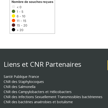
Nombre de souches reçues
< 0
1 - 5
6 - 10
11 - 15
15 - 20
> 20
Liens et CNR Partenaires
Santé Publique France
CNR des Staphylocoques
CNR des Salmonella
CNR des Campylobacters et Hélicobacters
CNR des Infections Sexuellement Transmissibles bactériennes
CNR des bactéries anaérobies et botulisme