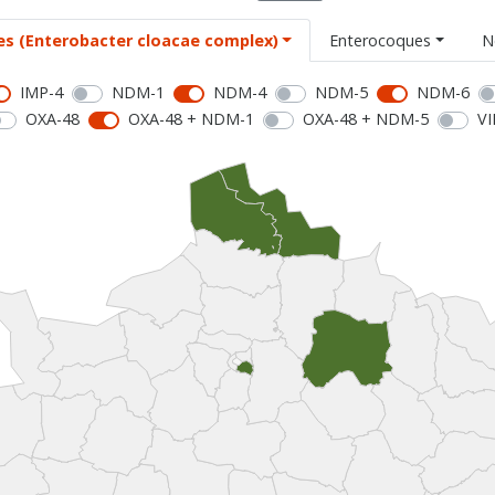
es (Enterobacter cloacae complex)
Enterocoques
N
IMP-4
NDM-1
NDM-4
NDM-5
NDM-6
OXA-48
OXA-48 + NDM-1
OXA-48 + NDM-5
VI