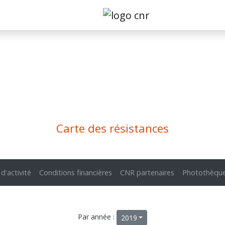
Carte des résistances
 d'activité
Conditions financières
CNR partenaires
Photothèqu
Par année :
2019