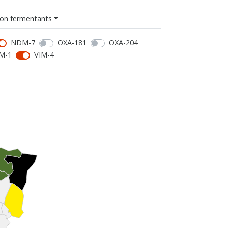
on fermentants
NDM-7
OXA-181
OXA-204
M-1
VIM-4