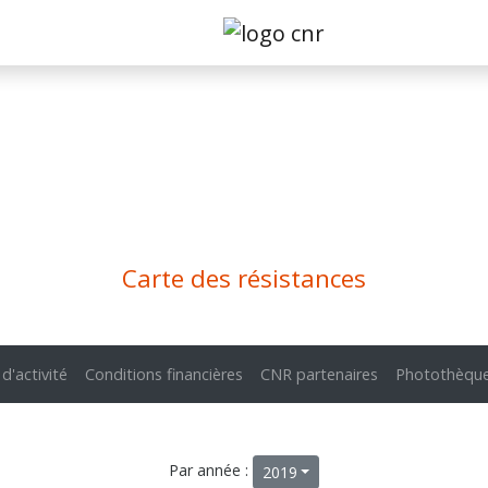
Carte des résistances
 d'activité
Conditions financières
CNR partenaires
Photothèqu
Par année :
2019