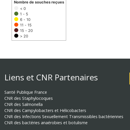
Nombre de souches reçues
< 0
1 - 5
6 - 10
11 - 15
15 - 20
> 20
Liens et CNR Partenaires
Santé Publique France
CNR des Staphylocoques
CNR des Salmonella
CNR des Campylobacters et Hélicobacters
CNR des Infections Sexuellement Transmissibles bactériennes
CNR des bactéries anaérobies et botulisme