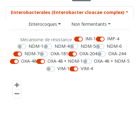
Enterobacterales (Enterobacter cloacae complex)
Enterocoques
Non fermentants
IMI-1
IMP-4
Mécanisme de résistance :
NDM-1
NDM-4
NDM-5
NDM-6
NDM-7
OXA-181
OXA-204
OXA-244
OXA-48
OXA-48 + NDM-1
OXA-48 + NDM-5
VIM-1
VIM-4