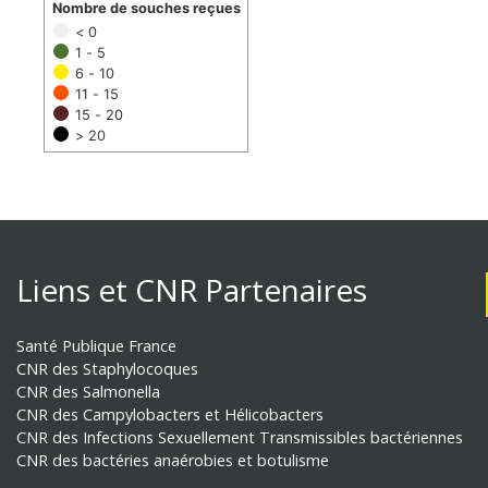
Nombre de souches reçues
< 0
1 - 5
6 - 10
11 - 15
15 - 20
> 20
Liens et CNR Partenaires
Santé Publique France
CNR des Staphylocoques
CNR des Salmonella
CNR des Campylobacters et Hélicobacters
CNR des Infections Sexuellement Transmissibles bactériennes
CNR des bactéries anaérobies et botulisme