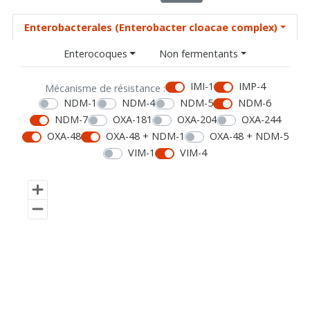
Enterobacterales (Enterobacter cloacae complex)
Enterocoques
Non fermentants
IMI-1
IMP-4
Mécanisme de résistance :
NDM-1
NDM-4
NDM-5
NDM-6
NDM-7
OXA-181
OXA-204
OXA-244
OXA-48
OXA-48 + NDM-1
OXA-48 + NDM-5
VIM-1
VIM-4