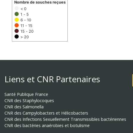
Nombre de souches reçues
< 0
1 - 5
6 - 10
11 - 15
15 - 20
> 20
Liens et CNR Partenaires
Santé Publique France
CNR des Staphylocoques
CNR des Salmonella
CNR des Campylobacters et Hélicobacters
CNR des Infections Sexuellement Transmissibles bactériennes
CNR des bactéries anaérobies et botulisme