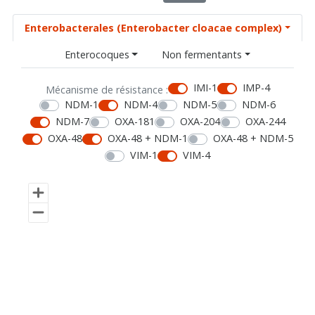
Enterobacterales (Enterobacter cloacae complex)
Enterocoques
Non fermentants
IMI-1
IMP-4
Mécanisme de résistance :
NDM-1
NDM-4
NDM-5
NDM-6
NDM-7
OXA-181
OXA-204
OXA-244
OXA-48
OXA-48 + NDM-1
OXA-48 + NDM-5
VIM-1
VIM-4