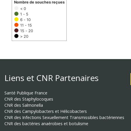
Nombre de souches reçues
< 0
1 - 5
6 - 10
11 - 15
15 - 20
> 20
Liens et CNR Partenaires
Santé Publique France
CNR des Staphylocoques
CNR des Salmonella
CNR des Campylobacters et Hélicobacters
CNR des Infections Sexuellement Transmissibles bactériennes
CNR des bactéries anaérobies et botulisme