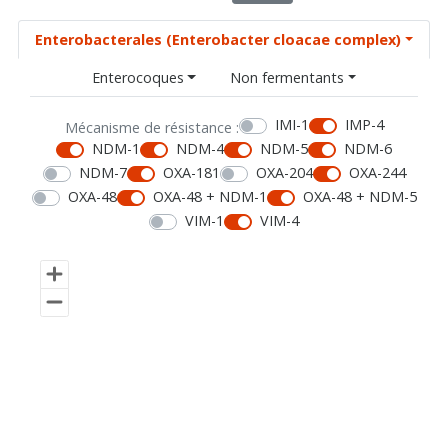
Enterobacterales (Enterobacter cloacae complex)
Enterocoques
Non fermentants
IMI-1
IMP-4
Mécanisme de résistance :
NDM-1
NDM-4
NDM-5
NDM-6
NDM-7
OXA-181
OXA-204
OXA-244
OXA-48
OXA-48 + NDM-1
OXA-48 + NDM-5
VIM-1
VIM-4