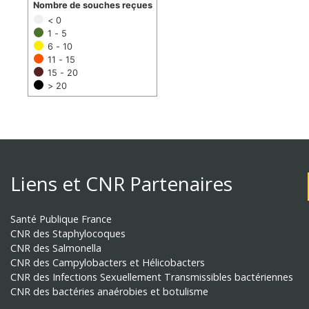
Nombre de souches reçues
< 0
1 - 5
6 - 10
11 - 15
15 - 20
> 20
Liens et CNR Partenaires
Santé Publique France
CNR des Staphylocoques
CNR des Salmonella
CNR des Campylobacters et Hélicobacters
CNR des Infections Sexuellement Transmissibles bactériennes
CNR des bactéries anaérobies et botulisme