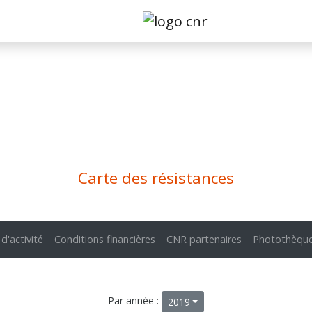
Carte des résistances
 d'activité
Conditions financières
CNR partenaires
Photothèqu
Par année :
2019