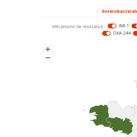
Enterobacteral
IMI-1
Mécanisme de résistance :
OXA-244