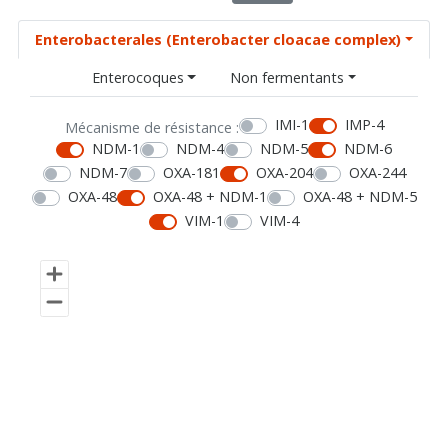
Enterobacterales (Enterobacter cloacae complex)
Enterocoques
Non fermentants
IMI-1
IMP-4
Mécanisme de résistance :
NDM-1
NDM-4
NDM-5
NDM-6
NDM-7
OXA-181
OXA-204
OXA-244
OXA-48
OXA-48 + NDM-1
OXA-48 + NDM-5
VIM-1
VIM-4