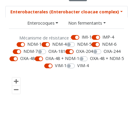
Enterobacterales (Enterobacter cloacae complex)
Enterocoques
Non fermentants
IMI-1
IMP-4
Mécanisme de résistance :
NDM-1
NDM-4
NDM-5
NDM-6
NDM-7
OXA-181
OXA-204
OXA-244
OXA-48
OXA-48 + NDM-1
OXA-48 + NDM-5
VIM-1
VIM-4