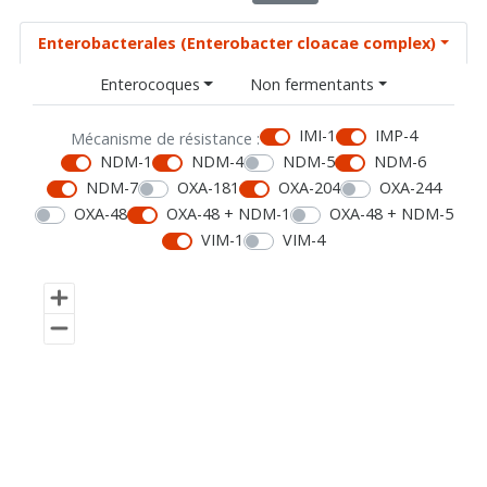
Enterobacterales (Enterobacter cloacae complex)
Enterocoques
Non fermentants
IMI-1
IMP-4
Mécanisme de résistance :
NDM-1
NDM-4
NDM-5
NDM-6
NDM-7
OXA-181
OXA-204
OXA-244
OXA-48
OXA-48 + NDM-1
OXA-48 + NDM-5
VIM-1
VIM-4