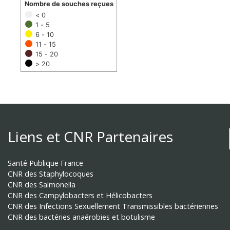
Nombre de souches reçues
< 0
1 - 5
6 - 10
11 - 15
15 - 20
> 20
Liens et CNR Partenaires
Santé Publique France
CNR des Staphylocoques
CNR des Salmonella
CNR des Campylobacters et Hélicobacters
CNR des Infections Sexuellement Transmissibles bactériennes
CNR des bactéries anaérobies et botulisme