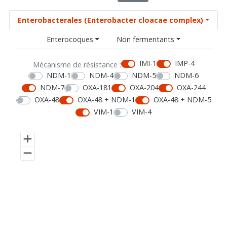
Enterobacterales (Enterobacter cloacae complex)
Enterocoques
Non fermentants
IMI-1
IMP-4
Mécanisme de résistance :
NDM-1
NDM-4
NDM-5
NDM-6
NDM-7
OXA-181
OXA-204
OXA-244
OXA-48
OXA-48 + NDM-1
OXA-48 + NDM-5
VIM-1
VIM-4