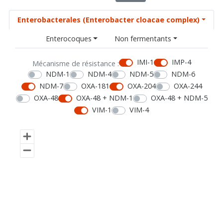
Enterobacterales (Enterobacter cloacae complex)
Enterocoques
Non fermentants
IMI-1
IMP-4
Mécanisme de résistance :
NDM-1
NDM-4
NDM-5
NDM-6
NDM-7
OXA-181
OXA-204
OXA-244
OXA-48
OXA-48 + NDM-1
OXA-48 + NDM-5
VIM-1
VIM-4