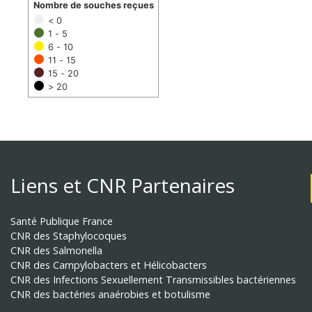
Nombre de souches reçues
< 0
1 - 5
6 - 10
11 - 15
15 - 20
> 20
Liens et CNR Partenaires
Santé Publique France
CNR des Staphylocoques
CNR des Salmonella
CNR des Campylobacters et Hélicobacters
CNR des Infections Sexuellement Transmissibles bactériennes
CNR des bactéries anaérobies et botulisme