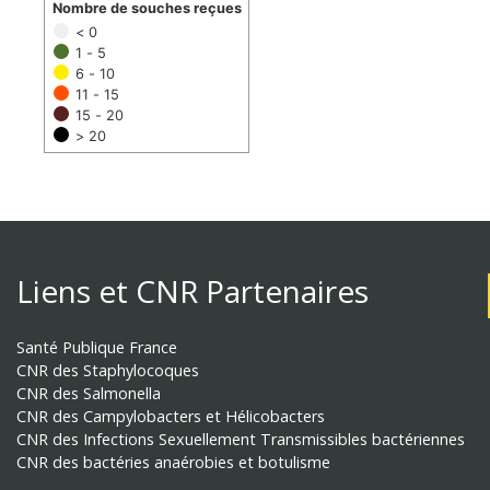
Nombre de souches reçues
< 0
1 - 5
6 - 10
11 - 15
15 - 20
> 20
Liens et CNR Partenaires
Santé Publique France
CNR des Staphylocoques
CNR des Salmonella
CNR des Campylobacters et Hélicobacters
CNR des Infections Sexuellement Transmissibles bactériennes
CNR des bactéries anaérobies et botulisme