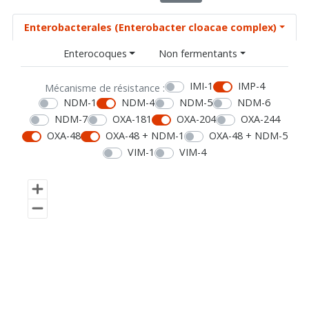
Enterobacterales (Enterobacter cloacae complex)
Enterocoques
Non fermentants
IMI-1
IMP-4
Mécanisme de résistance :
NDM-1
NDM-4
NDM-5
NDM-6
NDM-7
OXA-181
OXA-204
OXA-244
OXA-48
OXA-48 + NDM-1
OXA-48 + NDM-5
VIM-1
VIM-4