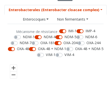
Enterobacterales (Enterobacter cloacae complex)
Enterocoques
Non fermentants
IMI-1
IMP-4
Mécanisme de résistance :
NDM-1
NDM-4
NDM-5
NDM-6
NDM-7
OXA-181
OXA-204
OXA-244
OXA-48
OXA-48 + NDM-1
OXA-48 + NDM-5
VIM-1
VIM-4