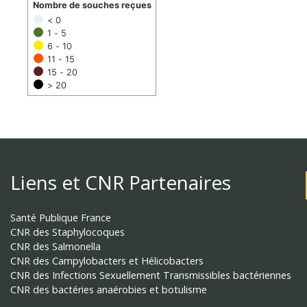
Nombre de souches reçues
< 0
1 - 5
6 - 10
11 - 15
15 - 20
> 20
Liens et CNR Partenaires
Santé Publique France
CNR des Staphylocoques
CNR des Salmonella
CNR des Campylobacters et Hélicobacters
CNR des Infections Sexuellement Transmissibles bactériennes
CNR des bactéries anaérobies et botulisme