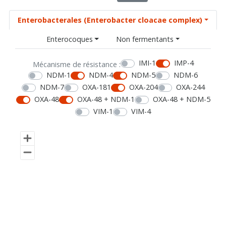
Enterobacterales (Enterobacter cloacae complex)
Enterocoques
Non fermentants
IMI-1
IMP-4
Mécanisme de résistance :
NDM-1
NDM-4
NDM-5
NDM-6
NDM-7
OXA-181
OXA-204
OXA-244
OXA-48
OXA-48 + NDM-1
OXA-48 + NDM-5
VIM-1
VIM-4