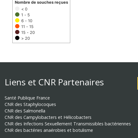
Nombre de souches reçues
< 0
1 - 5
6 - 10
11 - 15
15 - 20
> 20
Liens et CNR Partenaires
Santé Publique France
CNR des Staphylocoques
CNR des Salmonella
CNR des Campylobacters et Hélicobacters
CNR des Infections Sexuellement Transmissibles bactériennes
CNR des bactéries anaérobies et botulisme