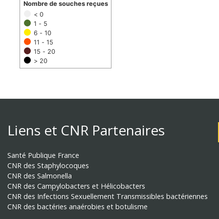
Nombre de souches reçues
< 0
1 - 5
6 - 10
11 - 15
15 - 20
> 20
Liens et CNR Partenaires
Santé Publique France
CNR des Staphylocoques
CNR des Salmonella
CNR des Campylobacters et Hélicobacters
CNR des Infections Sexuellement Transmissibles bactériennes
CNR des bactéries anaérobies et botulisme