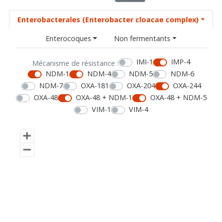
Enterobacterales (Enterobacter cloacae complex)
Enterocoques
Non fermentants
IMI-1
IMP-4
Mécanisme de résistance :
NDM-1
NDM-4
NDM-5
NDM-6
NDM-7
OXA-181
OXA-204
OXA-244
OXA-48
OXA-48 + NDM-1
OXA-48 + NDM-5
VIM-1
VIM-4