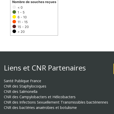
Nombre de souches reçues
< 0
1 - 5
6 - 10
11 - 15
15 - 20
> 20
Liens et CNR Partenaires
Santé Publique France
CNR des Staphylocoques
CNR des Salmonella
CNR des Campylobacters et Hélicobacters
CNR des Infections Sexuellement Transmissibles bactériennes
CNR des bactéries anaérobies et botulisme