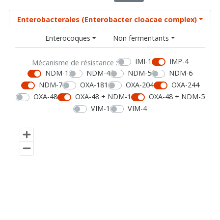
Enterobacterales (Enterobacter cloacae complex)
Enterocoques
Non fermentants
IMI-1
IMP-4
Mécanisme de résistance :
NDM-1
NDM-4
NDM-5
NDM-6
NDM-7
OXA-181
OXA-204
OXA-244
OXA-48
OXA-48 + NDM-1
OXA-48 + NDM-5
VIM-1
VIM-4