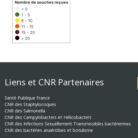
Nombre de souches reçues
< 0
1 - 5
6 - 10
11 - 15
15 - 20
> 20
Liens et CNR Partenaires
Santé Publique France
CNR des Staphylocoques
CNR des Salmonella
CNR des Campylobacters et Hélicobacters
CNR des Infections Sexuellement Transmissibles bactériennes
CNR des bactéries anaérobies et botulisme