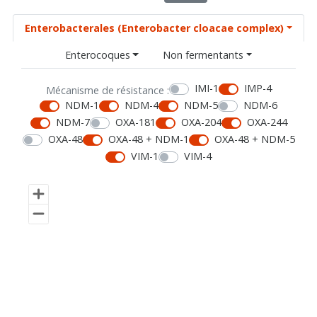
Enterobacterales (Enterobacter cloacae complex)
Enterocoques
Non fermentants
IMI-1
IMP-4
Mécanisme de résistance :
NDM-1
NDM-4
NDM-5
NDM-6
NDM-7
OXA-181
OXA-204
OXA-244
OXA-48
OXA-48 + NDM-1
OXA-48 + NDM-5
VIM-1
VIM-4