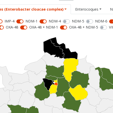
es (Enterobacter cloacae complex)
Enterocoques
N
IMP-4
NDM-1
NDM-4
NDM-5
NDM-6
OXA-48
OXA-48 + NDM-1
OXA-48 + NDM-5
VI