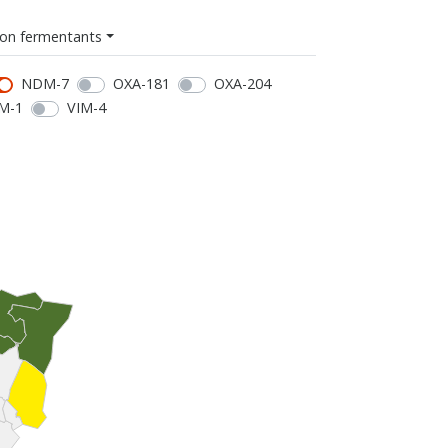
on fermentants
NDM-7
OXA-181
OXA-204
M-1
VIM-4