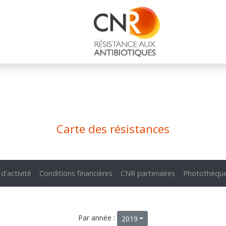
Carte des résistances
 d'activité
Conditions financières
CNR partenaires
Photothèqu
Par année :
2019