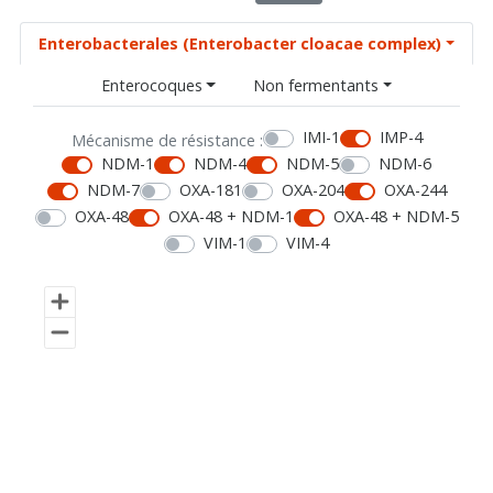
Enterobacterales (Enterobacter cloacae complex)
Enterocoques
Non fermentants
IMI-1
IMP-4
Mécanisme de résistance :
NDM-1
NDM-4
NDM-5
NDM-6
NDM-7
OXA-181
OXA-204
OXA-244
OXA-48
OXA-48 + NDM-1
OXA-48 + NDM-5
VIM-1
VIM-4