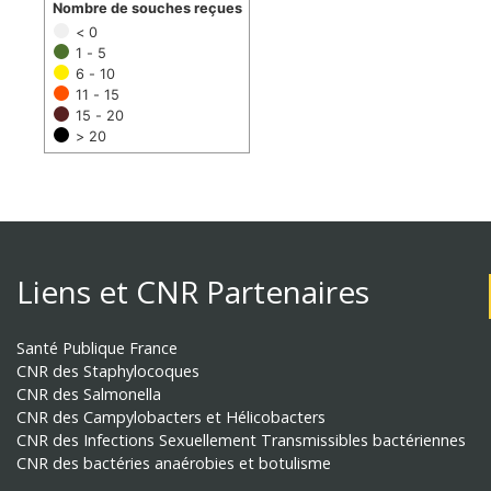
Nombre de souches reçues
< 0
1 - 5
6 - 10
11 - 15
15 - 20
> 20
Liens et CNR Partenaires
Santé Publique France
CNR des Staphylocoques
CNR des Salmonella
CNR des Campylobacters et Hélicobacters
CNR des Infections Sexuellement Transmissibles bactériennes
CNR des bactéries anaérobies et botulisme