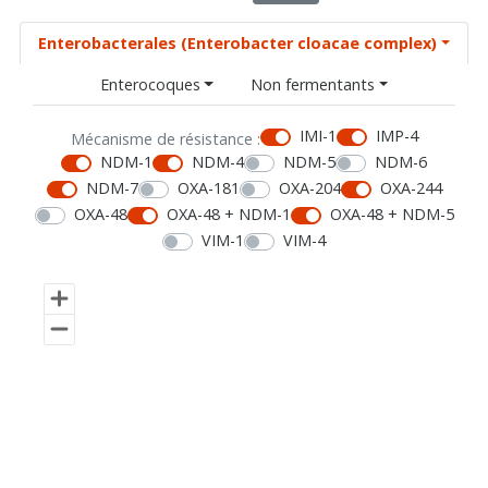
Enterobacterales (Enterobacter cloacae complex)
Enterocoques
Non fermentants
IMI-1
IMP-4
Mécanisme de résistance :
NDM-1
NDM-4
NDM-5
NDM-6
NDM-7
OXA-181
OXA-204
OXA-244
OXA-48
OXA-48 + NDM-1
OXA-48 + NDM-5
VIM-1
VIM-4