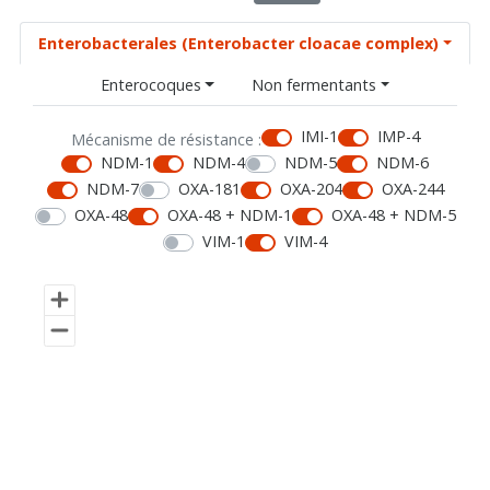
Enterobacterales (Enterobacter cloacae complex)
Enterocoques
Non fermentants
IMI-1
IMP-4
Mécanisme de résistance :
NDM-1
NDM-4
NDM-5
NDM-6
NDM-7
OXA-181
OXA-204
OXA-244
OXA-48
OXA-48 + NDM-1
OXA-48 + NDM-5
VIM-1
VIM-4