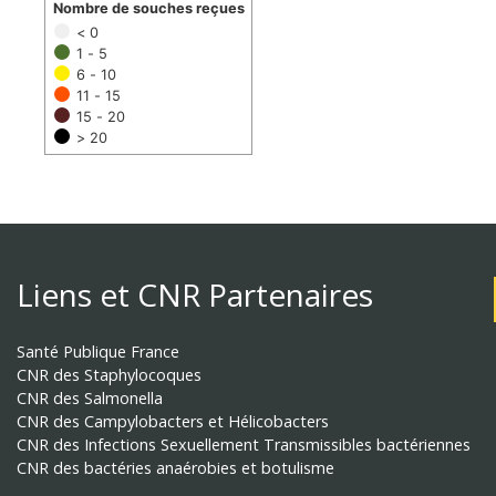
Nombre de souches reçues
< 0
1 - 5
6 - 10
11 - 15
15 - 20
> 20
Liens et CNR Partenaires
Santé Publique France
CNR des Staphylocoques
CNR des Salmonella
CNR des Campylobacters et Hélicobacters
CNR des Infections Sexuellement Transmissibles bactériennes
CNR des bactéries anaérobies et botulisme