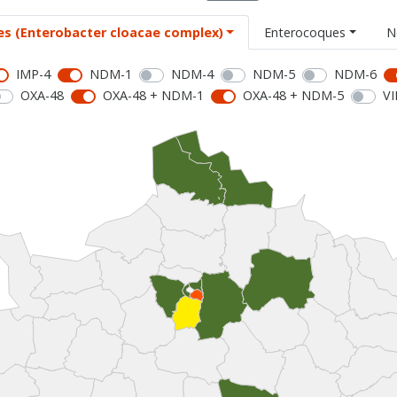
es (Enterobacter cloacae complex)
Enterocoques
N
IMP-4
NDM-1
NDM-4
NDM-5
NDM-6
OXA-48
OXA-48 + NDM-1
OXA-48 + NDM-5
VI