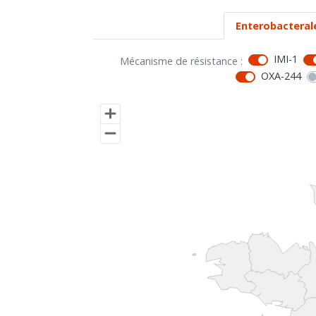
Enterobacteral
IMI-1
Mécanisme de résistance :
OXA-244