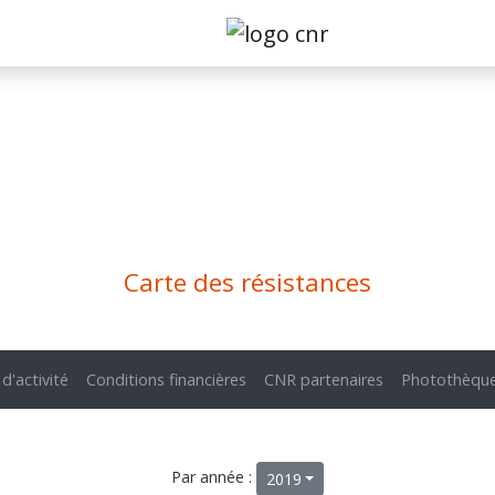
Carte des résistances
 d'activité
Conditions financières
CNR partenaires
Photothèqu
Par année :
2019