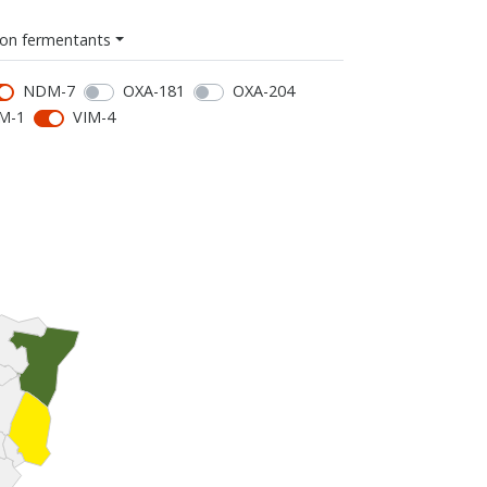
on fermentants
NDM-7
OXA-181
OXA-204
M-1
VIM-4