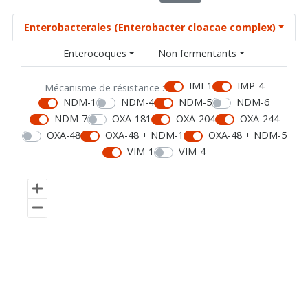
Enterobacterales (Enterobacter cloacae complex)
Enterocoques
Non fermentants
IMI-1
IMP-4
Mécanisme de résistance :
NDM-1
NDM-4
NDM-5
NDM-6
NDM-7
OXA-181
OXA-204
OXA-244
OXA-48
OXA-48 + NDM-1
OXA-48 + NDM-5
VIM-1
VIM-4