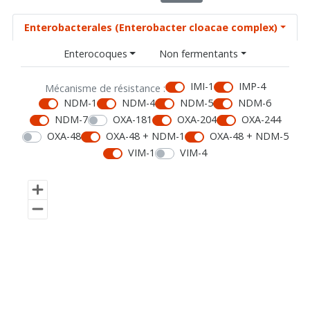
Enterobacterales (Enterobacter cloacae complex)
Enterocoques
Non fermentants
IMI-1
IMP-4
Mécanisme de résistance :
NDM-1
NDM-4
NDM-5
NDM-6
NDM-7
OXA-181
OXA-204
OXA-244
OXA-48
OXA-48 + NDM-1
OXA-48 + NDM-5
VIM-1
VIM-4