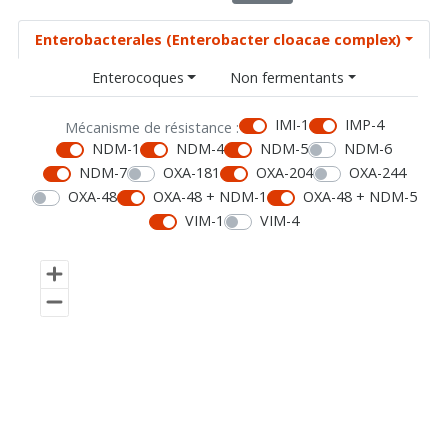
Enterobacterales (Enterobacter cloacae complex)
Enterocoques
Non fermentants
IMI-1
IMP-4
Mécanisme de résistance :
NDM-1
NDM-4
NDM-5
NDM-6
NDM-7
OXA-181
OXA-204
OXA-244
OXA-48
OXA-48 + NDM-1
OXA-48 + NDM-5
VIM-1
VIM-4